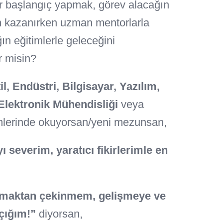
ir başlangıç yapmak, görev alacağın
m kazanırken uzman mentorlarla
ın eğitimlerle geleceğini
r misin?
il, Endüstri, Bilgisayar, Yazılım,
 Elektronik Mühendisliği
veya
lerinde okuyorsan/yeni mezunsan,
 severim, yaratıcı fikirlerimle en
lamaktan çekinmem, gelişmeye ve
çığım!”
diyorsan,