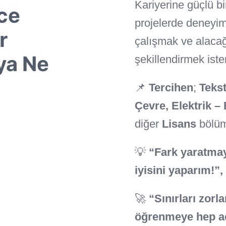
Kariyerine güçlü b
ce
projelerde deneyi
r
çalışmak ve alacağ
ya Ne
şekillendirmek iste
📌
Tercihen
;
Tekst
Çevre, Elektrik –
diğer
Lisans
bölüm
💡
“Fark yaratmayı
iyisini yaparım!”,
🚀
“Sınırları zor
öğrenmeye hep a