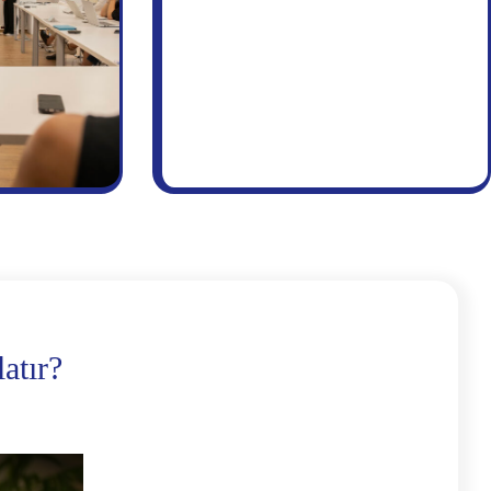
atır?