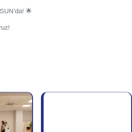
SUN’da! 🌟
ruz!